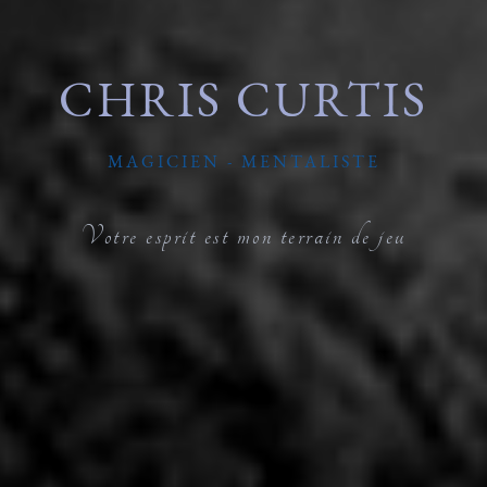
CHRIS CURTIS
MAGICIEN - MENTALISTE
Votre esprit est mon terrain de jeu
Votre esprit est mon terrain de jeu